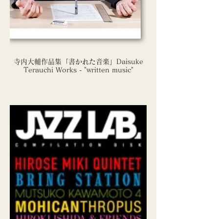
寺内大輔作品集「書かれた音楽」Daisuke
Terauchi Works - "written music"