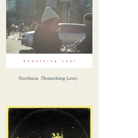
Noctiluca『Something Lost』