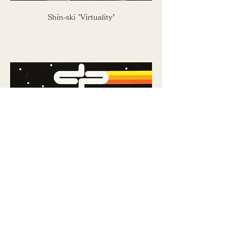
Shin-ski "Virtuality"
Let's B Free Designed People