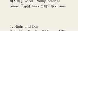
川本睦子 vocal Phillip Strange
piano 萬恭隆 bass 齋藤洋平 drums
1. Night and Day
2. In The Wee Small Hours of The
Morning
3. Let’s Fall In Love
4. Skylark
5. Summer Soft
6. I Watch You Sleep
7. So In Love
8. Choro Das Aguas
9. Who Can I Turn To
10. Somewhere
11. Peace